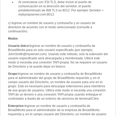
Al conectarse con XSI-TLS, debe incluir el puerto de
comunicación en la dirección del servidor; el puerto
predeterminado de BW TLS es 8012. Por ejemplo Servidor =
mybyxspserver.com:8012
c) Ingrese un nombre de usuario y contraseña y un usuario de
directorio de acuerdo con el modo seleccionado (consulte a
continuación).
Modos
Usuario único
:
Ingrese un nombre de usuario y contraseña de
BroadWorks para un solo usuario especificado (por ejemplo,
JohnSmith@myserver.com
). Usando este método, solo la extensión del
usuario especificado será descargada y monitoreada. Utilice este
modo si necesita una conexión TAPI propia. No se requiere un usuario
de Directorio y se puede dejar en blanco.
Grupo
:
Ingrese un nombre de usuario y contraseña de BroadWorks
para el administrador del grupo de BroadWorks requerido y, en el
campo usuario del Directorio, un nombre de usuario para uno en el
grupo. Esto es necesario para descargar extensiones para miembros
de ese grupo de usuarios. Utilice este modo si necesita una conexión
TAPI de un tercero o una conexión TAPI propia cuando entregue el
controlador a través de un entorno de servicios de terminal/Citrix.
Enterprise
:
Ingrese un nombre de usuario y contraseña de
BroadWorks para el administrador de la empresa de BroadWorks
requerida y, en el campo usuario del Directorio, un nombre de usuario