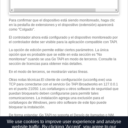
Para confirmar que el dispositivo está siendo monitoreado, haga clic
en la pestaña de extensiones y el dispositivo (extensión) aparecerá
como "Colgado".
El controlador ahora está configurado y el dispositivo monitoreado por
el controlador debe ser visible para la aplicación compatible con TAPI.
La opción de edición permite editar ciertos parámetros. La única
opción que es probable que se edite en esta sección es "No
monitorear" cuando se usa Go TAPI en modo de terceros. Consulte la
sección de licencias para obtener más detalles.
En el modo de terceros, se mostrarán varias líneas.
Otras notas técnicas
:
El cliente de configuración (ucconfig.exe) usa
TCP para conectarse con el servicio Go TAPI Broadworks en 127.0.0.1
en el puerto 21050. Los cortafuegos u otros software de seguridad que
puedan bloquearlo deben configurarse para permitir tales
comunicaciones. La instalación agrega una exclusión para el
cortafuegos de Windows, pero otro software de este tipo puede
bloquear la instalación.
De forma estandar, Go TAPI no soporta el Desvío de llamadas o NM.
Póngase en contacto con su proveedor si necesita soporte para estas
We use cookies to improve user experience and analyse
funciones.
website traffic. By clicking 'Accept', you agree to our