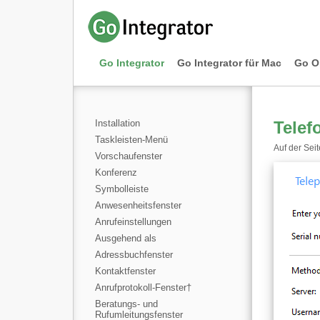
Go Integrator
Go Integrator für Mac
Go O
Installation
Telef
Taskleisten-Menü
Auf der Sei
Vorschaufenster
Konferenz
Symbolleiste
Anwesenheitsfenster
Anrufeinstellungen
Ausgehend als
Adressbuchfenster
Kontaktfenster
Anrufprotokoll-Fenster
†
Beratungs- und
Rufumleitungsfenster