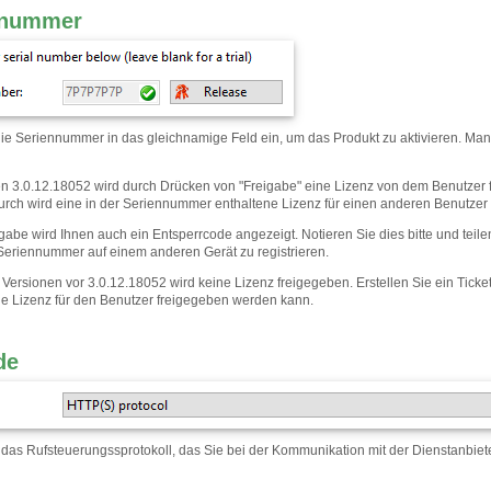
nnummer
ie Seriennummer in das gleichnamige Feld ein, um das Produkt zu aktivieren. Man
n 3.0.12.18052 wird durch Drücken von "Freigabe" eine Lizenz von dem Benutzer f
rch wird eine in der Seriennummer enthaltene Lizenz für einen anderen Benutzer
igabe wird Ihnen auch ein Entsperrcode angezeigt. Notieren Sie dies bitte und teil
Seriennummer auf einem anderen Gerät zu registrieren.
r Versionen vor 3.0.12.18052 wird keine Lizenz freigegeben. Erstellen Sie ein Ti
die Lizenz für den Benutzer freigegeben werden kann.
de
das Rufsteuerungssprotokoll, das Sie bei der Kommunikation mit der Dienstanbiet