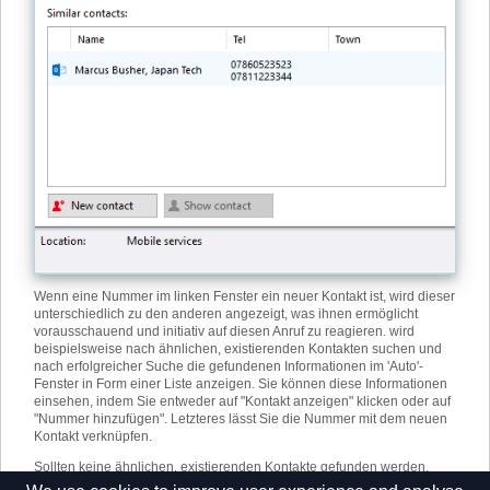
Wenn eine Nummer im linken Fenster ein neuer Kontakt ist, wird dieser
unterschiedlich zu den anderen angezeigt, was ihnen ermöglicht
vorausschauend und initiativ auf diesen Anruf zu reagieren. wird
beispielsweise nach ähnlichen, existierenden Kontakten suchen und
nach erfolgreicher Suche die gefundenen Informationen im 'Auto'-
Fenster in Form einer Liste anzeigen. Sie können diese Informationen
einsehen, indem Sie entweder auf "Kontakt anzeigen" klicken oder auf
"Nummer hinzufügen". Letzteres lässt Sie die Nummer mit dem neuen
Kontakt verknüpfen.
Sollten keine ähnlichen, existierenden Kontakte gefunden werden,
können Sie auf "Neuer Kontakt" klicken, und ein neuer