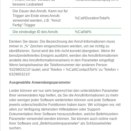
bessere Lesbarkeit
Die Dauer des Anrufs. Kann nur für
Trigger am Ende eines Anrufs
%Call\DurationTotal%
verwendet werden, z.B. "Anruf:
Fertig"-Trigger
Die eindeutige ID des Anrufs
%Call\Id%
Denken Sie daran: Die Bezeichnung der Anruf-Informationen muss
immer in „%“ Zeichen eingeschlossen werden, um sie richtig zu
identifizieren. Sonst wird die Info nicht korrekt übergeben. Wenn Ihr
benutzerdefiniertes Ereignis ausführt, werden die Anrufinformationen
anstelle des Anrufinformationsnamens in den Parameter eingefügt.
Wenn beispielsweise die Telefonnummer der anderen Person
'6329603210' lautet, wird 'Telefon = %Call\Contact\Tel%' zu 'Telefon =
6329603210'.
Ausgewählte Anwendungsparameter
Leider können wir nur sehr begrenzt bei den unterstützten Parameter
Ihrer verwendeten App helfen, da Sie die Anrufinformationen zu mehr
oder weniger jeder Software weiterleiten können und jede Software
jeweils unterschiedliche Funktionen haben kann. Wir schlagen vor, mit
allen zur Verfügung stehenden Hilfedateien oder Support-
Dokumentation Ihrer Software herauszufinden, welche Befehlszeilen-
Parameter verwendet werden können. Sie können auch online nach
ihrer Software und „Befehlszeilenparameter“ als Schlüsselwörter
suchen.