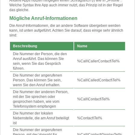
Andere Apps nutzen hingegen einen Schrägstrich (/) wie in „/Phone“.
Welche Syntax Ihre App auch immer nutzt, das Prinzip ist in der Regel
das gleiche.
Mögliche Anruf-Informationen
Die Anruf-Informationen, die an andere Software übergeben werden
kann, ist unten aufgeführt. Achten Sie darauf, dass einige sehr ähnlich
sind:
Beschreibung
Name
Die Nummer der Person, die den
Anruf ausführt. Das können Sie
%Call\CallerContact\Tel%
sein, wenn Sie das Gespräch
führen.
Die Nummer der angerufenen
Person. Das können Sie sein,
%Call\CalledContact\Tel%
wenn Sie den Anruf erhalten.
Die Nummer der anderen Person,
mit der Sie sprechen oder
%Call\Contact\Tel%
gesprochen haben, wie vom
Telefonsystem empfangen
Die Nummer der lokalen
Nebenstelle, die am Anruf beteiligt
%Contact\Tel%
ist
Die Nummer der angerufenen
Person, mit der Vorwahl für
%Call\Contact\DisplayTel%