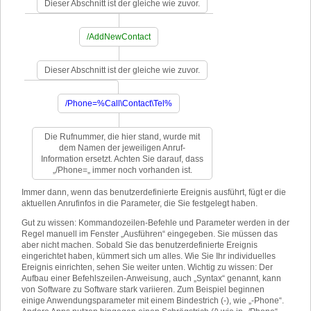
Dieser Abschnitt ist der gleiche wie zuvor.
/AddNewContact
Dieser Abschnitt ist der gleiche wie zuvor.
/Phone=%Call\Contact\Tel%
Die Rufnummer, die hier stand, wurde mit
dem Namen der jeweiligen Anruf-
Information ersetzt. Achten Sie darauf, dass
„/Phone=„ immer noch vorhanden ist.
Immer dann, wenn das benutzerdefinierte Ereignis ausführt, fügt er die
aktuellen Anrufinfos in die Parameter, die Sie festgelegt haben.
Gut zu wissen: Kommandozeilen-Befehle und Parameter werden in der
Regel manuell im Fenster „Ausführen“ eingegeben. Sie müssen das
aber nicht machen. Sobald Sie das benutzerdefinierte Ereignis
eingerichtet haben, kümmert sich um alles. Wie Sie Ihr individuelles
Ereignis einrichten, sehen Sie weiter unten. Wichtig zu wissen: Der
Aufbau einer Befehlszeilen-Anweisung, auch „Syntax“ genannt, kann
von Software zu Software stark variieren. Zum Beispiel beginnen
einige Anwendungsparameter mit einem Bindestrich (-), wie „-Phone“.