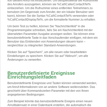
von diesem Anruf mit einbeziehen. Um beispielsweise die Rufnummer
des Anrufers auszugeben, können sie %Call\CallerContact\Tel%
einbeziehen. Um die Rufnummer eines entfernten Teilnehmers zu
benutzen (im Gegensatz zum Anrufer, der ein lokaler Benutzer sein
kann), können Sie die Syntax %Call\Contact\Tel% verwenden oder
%Call\Contact\DisplayTel%, um die formatierte Nummer zu erhalten.
Um beim Test zu helfen, können Sie "Nachrichtenfeld" in die
Programmeingabe schreiben, falls Sie ein Nachrichtenfeld mit der
übersetzten Parameter-Ausgabe anzeigen wollen. Sie können eine
benutzerdefinierte Taste in das Vorschaufenster einfügen, mit dem ein
Benutzer das Einblenden von Anwendungen steuern kann –
vergleichbar zu integrierten Standard-Anwendungen.
Klicken Sie auf "Speichern", um alle neuen oder bearbeiteten
Einstellungen zu speichern. Klicken Sie auf "Abbruch", um alle
Änderungen zu verwerfen.
Benutzerdefinierte Ereignisse
Einrichtungsleitfaden
Benutzerdefinierte Ereignisse und Tasten können verwendet werden,
um Anruf-Informationen von an andere Software weiterzuleiten. Das
geschieht über Kommandozeilen-Parameter mit den von Ihnen
angegebenen Bedingungen.
Zum Beispiel könnte das benutzerdefinierte Ereignis einen neuen
Anrufdatensatz in einer Datenbank erstellen, die automatisch die