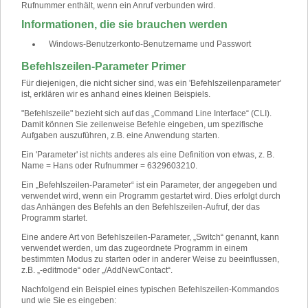
Rufnummer enthält, wenn ein Anruf verbunden wird.
Informationen, die sie brauchen werden
Windows-Benutzerkonto-Benutzername und Passwort
Befehlszeilen-Parameter Primer
Für diejenigen, die nicht sicher sind, was ein 'Befehlszeilenparameter'
ist, erklären wir es anhand eines kleinen Beispiels.
"Befehlszeile" bezieht sich auf das „Command Line Interface“ (CLI).
Damit können Sie zeilenweise Befehle eingeben, um spezifische
Aufgaben auszuführen, z.B. eine Anwendung starten.
Ein 'Parameter' ist nichts anderes als eine Definition von etwas, z. B.
Name = Hans oder Rufnummer = 6329603210.
Ein „Befehlszeilen-Parameter“ ist ein Parameter, der angegeben und
verwendet wird, wenn ein Programm gestartet wird. Dies erfolgt durch
das Anhängen des Befehls an den Befehlszeilen-Aufruf, der das
Programm startet.
Eine andere Art von Befehlszeilen-Parameter, „Switch“ genannt, kann
verwendet werden, um das zugeordnete Programm in einem
bestimmten Modus zu starten oder in anderer Weise zu beeinflussen,
z.B. „-editmode“ oder „/AddNewContact“.
Nachfolgend ein Beispiel eines typischen Befehlszeilen-Kommandos
und wie Sie es eingeben: