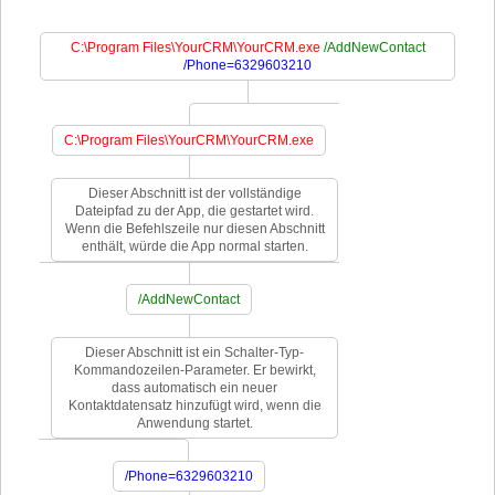
C:\Program Files\YourCRM\YourCRM.exe
/AddNewContact
/Phone=6329603210
C:\Program Files\YourCRM\YourCRM.exe
Dieser Abschnitt ist der vollständige
Dateipfad zu der App, die gestartet wird.
Wenn die Befehlszeile nur diesen Abschnitt
enthält, würde die App normal starten.
/AddNewContact
Dieser Abschnitt ist ein Schalter-Typ-
Kommandozeilen-Parameter. Er bewirkt,
dass automatisch ein neuer
Kontaktdatensatz hinzufügt wird, wenn die
Anwendung startet.
/Phone=6329603210