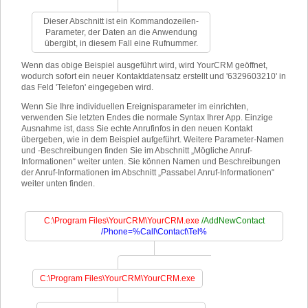
Dieser Abschnitt ist ein Kommandozeilen-
Parameter, der Daten an die Anwendung
übergibt, in diesem Fall eine Rufnummer.
Wenn das obige Beispiel ausgeführt wird, wird YourCRM geöffnet,
wodurch sofort ein neuer Kontaktdatensatz erstellt und '6329603210' in
das Feld 'Telefon' eingegeben wird.
Wenn Sie Ihre individuellen Ereignisparameter im einrichten,
verwenden Sie letzten Endes die normale Syntax Ihrer App. Einzige
Ausnahme ist, dass Sie echte Anrufinfos in den neuen Kontakt
übergeben, wie in dem Beispiel aufgeführt. Weitere Parameter-Namen
und -Beschreibungen finden Sie im Abschnitt „Mögliche Anruf-
Informationen“ weiter unten. Sie können Namen und Beschreibungen
der Anruf-Informationen im Abschnitt „Passabel Anruf-Informationen“
weiter unten finden.
C:\Program Files\YourCRM\YourCRM.exe
/AddNewContact
/Phone=%Call\Contact\Tel%
C:\Program Files\YourCRM\YourCRM.exe