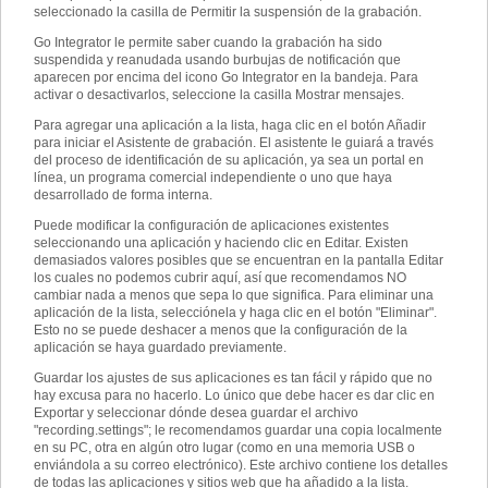
seleccionado la casilla de Permitir la suspensión de la grabación.
Go Integrator le permite saber cuando la grabación ha sido
suspendida y reanudada usando burbujas de notificación que
aparecen por encima del icono Go Integrator en la bandeja. Para
activar o desactivarlos, seleccione la casilla Mostrar mensajes.
Para agregar una aplicación a la lista, haga clic en el botón Añadir
para iniciar el Asistente de grabación. El asistente le guiará a través
del proceso de identificación de su aplicación, ya sea un portal en
línea, un programa comercial independiente o uno que haya
desarrollado de forma interna.
Puede modificar la configuración de aplicaciones existentes
seleccionando una aplicación y haciendo clic en Editar. Existen
demasiados valores posibles que se encuentran en la pantalla Editar
los cuales no podemos cubrir aquí, así que recomendamos NO
cambiar nada a menos que sepa lo que significa. Para eliminar una
aplicación de la lista, selecciónela y haga clic en el botón "Eliminar".
Esto no se puede deshacer a menos que la configuración de la
aplicación se haya guardado previamente.
Guardar los ajustes de sus aplicaciones es tan fácil y rápido que no
hay excusa para no hacerlo. Lo único que debe hacer es dar clic en
Exportar y seleccionar dónde desea guardar el archivo
"recording.settings"; le recomendamos guardar una copia localmente
en su PC, otra en algún otro lugar (como en una memoria USB o
enviándola a su correo electrónico). Este archivo contiene los detalles
de todas las aplicaciones y sitios web que ha añadido a la lista.