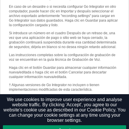
En caso de un desastre o si necesita configurar Go Integrator en otro
computador, puede hacer clic en Importar y después seleccionar el
archivo exportado anteriormente "recording.settings" para cargar en
Go Integrator sus datos guardados. Haga clic en Guardar para aplicar
la configuración cargada y listo.
Si introduce un número en el cuadro Después de un retraso de, una
vez que una aplicación de pago o sitio web se haya cerrado, la
grabación continuará suspendida durante esa cantidad determinada
de segundos; déjela en blanco si no desea ningún retardo adicional.
Las instrucciones completas sobre la configuración de grabación de
voz se encuentran en la guía técnica de Grabación de Voz.
Haga clic en el botón Guardar para almacenar cualquier información
nueva/editada o haga clic en el botón Cancelar para descartar
cualquier información nueva/editada.
†
Algunas versiones de Go Integrator no incluyen o tienen
implementaciones modificadas de esta característica.
Tema relacionado
:
Pausa y Reanudar Grabación de
We use cookies to improve user experience and analyse
Llamada
website traffic. By clicking 'Accept', you agree to our
website's cookie use as described in our
Cookie Policy.
You
can change your cookie settings at any time using your
browser settings.
Privacy Policy