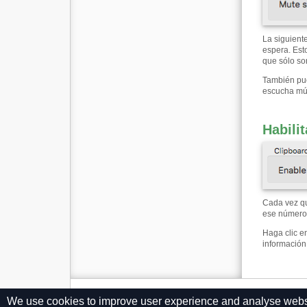
La siguient
espera. Est
que sólo so
También pue
escucha mús
Habili
Cada vez qu
ese número
Haga clic e
información
We use cookies to improve user experience and analyse website