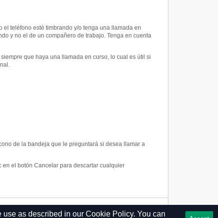
o el teléfono esté timbrando y/o tenga una llamada en
rando y no el de un compañero de trabajo. Tenga en cuenta
iempre que haya una llamada en curso, lo cual es útil si
nal.
ono de la bandeja que le preguntará si desea llamar a
 en el botón Cancelar para descartar cualquier
e use as described in our
Cookie Policy.
You can
Privacy Policy