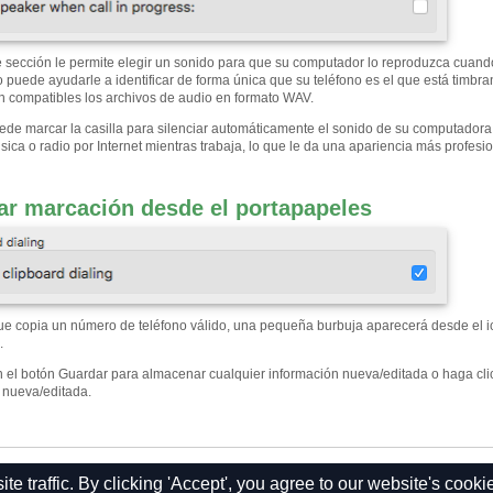
e sección le permite elegir un sonido para que su computador lo reproduzca cuand
o puede ayudarle a identificar de forma única que su teléfono es el que está timb
n compatibles los archivos de audio en formato WAV.
de marcar la casilla para silenciar automáticamente el sonido de su computadora s
ica o radio por Internet mientras trabaja, lo que le da una apariencia más profesio
tar marcación desde el portapapeles
e copia un número de teléfono válido, una pequeña burbuja aparecerá desde el ic
.
n el botón Guardar para almacenar cualquier información nueva/editada o haga clic
 nueva/editada.
 traffic. By clicking 'Accept', you agree to our website's cooki