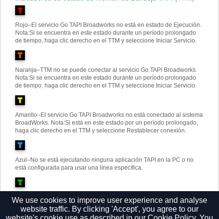
Rojo
–
El servicio Go TAPI Broadworks no está en estado de Ejecución.
Nota
:
Si se encuentra en este estado durante un período prolongado
de tiempo, haga clic derecho en el TTM y seleccione Iniciar Servicio.
Naranja
–
TTM no se puede conectar al servicio Go TAPI Broadworks.
Nota
:
Si se encuentra en este estado durante un período prolongado
de tiempo, haga clic derecho en el TTM y seleccione Iniciar Servicio.
Amarillo
–
El servicio Go TAPI Broadworks no está conectado al sistema
BroadWorks. Nota
:
Si está en este estado por un período prolongado,
haga clic derecho en el TTM y seleccione Restablecer conexión.
Azul
–
No se está ejecutando ninguna aplicación TAPI en la PC o no
está configurada para usar una línea específica.
Verde
–
La aplicación TAPI (por ejemplo, Marcador de Teléfono) se está
We use cookies to improve user experience and analyse
ejecutando y está configurada para usar una línea específica.
website traffic. By clicking 'Accept', you agree to our
website's cookie use as described in our
Cookie Policy.
You