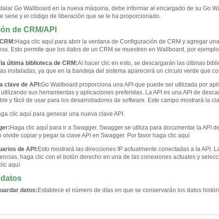
stalar Go Wallboard en la nueva máquina, debe informar al encargado de su Go Wal
e serie y el código de liberación que se le ha proporcionado.
ción de CRM/API
 CRM:
Haga clic aquí para abrir la ventana de Configuración de CRM y agregar una
s. Esto permite que los datos de un CRM se muestren en Wallboard, por ejemplo
a última biblioteca de CRM:
Al hacer clic en esto, se descargarán las últimas bib
ecas instaladas, ya que en la bandeja del sistema aparecerá un círculo verde que c
a clave de API:
Go Wallboard proporciona una API que puede ser utilizada por apli
s utilizando sus herramientas y aplicaciones preferidas. La API es una API de de
e y fácil de usar para los desarrolladores de software. Este campo mostrará la cla
ga clic aquí para generar una nueva clave API.
ger:
Haga clic aquí para ir a Swagger. Swagger se utiliza para documentar la API d
 olvide copiar y pegar la clave API en Swagger.
Por favor haga clic aquí
uarios de API:
Esto mostrará las direcciones IP actualmente conectadas a la API. La 
cencias, haga clic con el botón derecho en una de las conexiones actuales y selecci
lic aquí
 datos
guardar datos:
Establece el número de días en que se conservarán los datos históri