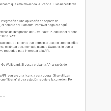
lboard que está moviendo la licencia. Ellos necesitarán
 integración a una aplicación de soporte de
, el nombre del Llamante.
Por favor haga clic aquí
liotecas de integración de CRM. Nota: Puede saber si tiene
ontiene "GW".
caciones de terceros que permite al usuario crear diseños
scanso estándar documentada usando Swagger, lo que la
ve requerida para interrogar a la API.
e Go Wallboard. Si desea probar la API a través de
API requiere una licencia para operar. Si se utilizan
one "liberar" si otra estación requiere la conexión.
Por
cos.