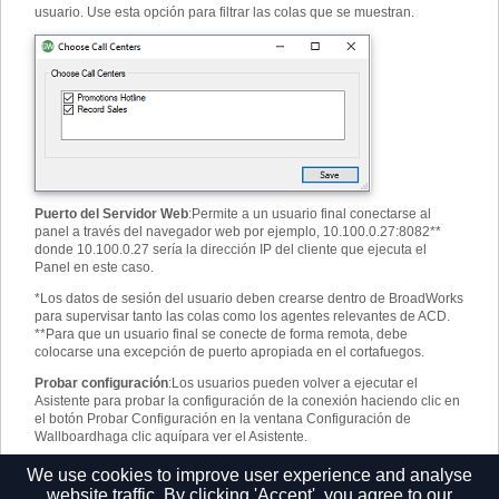
usuario. Use esta opción para filtrar las colas que se muestran.
Puerto del Servidor Web
:
Permite a un usuario final conectarse al
panel a través del navegador web por ejemplo, 10.100.0.27:8082**
donde 10.100.0.27 sería la dirección IP del cliente que ejecuta el
Panel en este caso.
*
Los datos de sesión del usuario deben crearse dentro de BroadWorks
para supervisar tanto las colas como los agentes relevantes de ACD.
**
Para que un usuario final se conecte de forma remota, debe
colocarse una excepción de puerto apropiada en el cortafuegos.
Probar configuración
:
Los usuarios pueden volver a ejecutar el
Asistente para probar la configuración de la conexión haciendo clic en
el botón Probar Configuración en la ventana Configuración de
Wallboard
haga clic aquí
para ver el Asistente.
Nota: Se pueden usar las teclas de función F7 y F8 para cambiar
We use cookies to improve user experience and analyse
rápidamente entre diferentes diseños.
website traffic. By clicking 'Accept', you agree to our