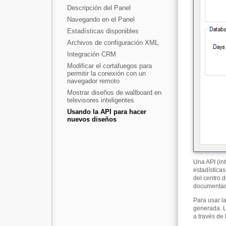
Descripción del Panel
Navegando en el Panel
Estadísticas disponibles
Archivos de configuración XML
Integración CRM
Modificar el cortafuegos para
permitir la conexión con un
navegador remoto
Mostrar diseños de wallboard en
televisores inteligentes
Usando la API para hacer
nuevos diseños
Una API (in
estadística
del centro 
documentada
Para usar la
generada. L
a través de 