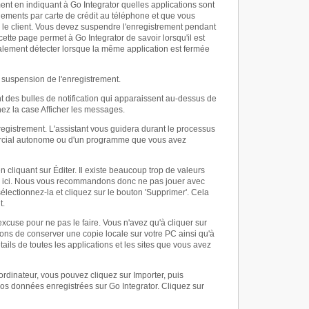
ent en indiquant à Go Integrator quelles applications sont
iements par carte de crédit au téléphone et que vous
ec le client. Vous devez suspendre l'enregistrement pendant
cette page permet à Go Integrator de savoir lorsqu'il est
galement détecter lorsque la même application est fermée
 suspension de l'enregistrement.
nt des bulles de notification qui apparaissent au-dessus de
hez la case Afficher les messages.
enregistrement. L'assistant vous guidera durant le processus
ommercial autonome ou d'un programme que vous avez
 cliquant sur Éditer. Il existe beaucoup trop de valeurs
rir ici. Nous vous recommandons donc ne pas jouer avec
sélectionnez-la et cliquez sur le bouton 'Supprimer'. Cela
t.
excuse pour ne pas le faire. Vous n'avez qu'à cliquer sur
dons de conserver une copie locale sur votre PC ainsi qu'à
ils de toutes les applications et les sites que vous avez
ordinateur, vous pouvez cliquez sur Importer, puis
os données enregistrées sur Go Integrator. Cliquez sur