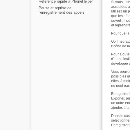
Référence rapide à PhoneHelper
Si vous util
associées a
Pause et reprise de
utilisez un 
l'enregistrement des appels
que les déta
ouvert ; il
et reprendr
Pour que la
Go Integrato
l'icône de l
Pour ajouter
d'identific
développé e
Vous pouvez 
possibles q
elles, à moi
ne peut pas 
Enregistrer 
Exporter, p
un autre end
ajoutés à la 
Dans le cas 
sélectionne
Enregistrer