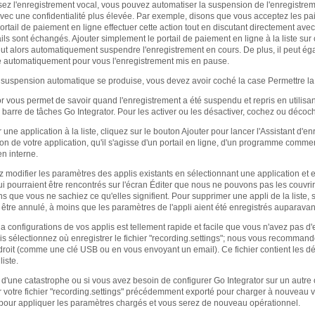
isez l'enregistrement vocal, vous pouvez automatiser la suspension de l'enregistrem
vec une confidentialité plus élevée. Par exemple, disons que vous acceptez les pa
portail de paiement en ligne effectuer cette action tout en discutant directement av
ils sont échangés. Ajouter simplement le portail de paiement en ligne à la liste sur 
 peut alors automatiquement suspendre l'enregistrement en cours. De plus, il peut é
e automatiquement pour vous l'enregistrement mis en pause.
 suspension automatique se produise, vous devez avoir coché la case Permettre la
r vous permet de savoir quand l'enregistrement a été suspendu et repris en utilisa
a barre de tâches Go Integrator. Pour les activer ou les désactiver, cochez ou décoc
 une application à la liste, cliquez sur le bouton Ajouter pour lancer l'Assistant d'
ation de votre application, qu'il s'agisse d'un portail en ligne, d'un programme c
n interne.
modifier les paramètres des applis existants en sélectionnant une application et en
ui pourraient être rencontrés sur l'écran Éditer que nous ne pouvons pas les couv
ns que vous ne sachiez ce qu'elles signifient. Pour supprimer une appli de la liste, 
être annulé, à moins que les paramètres de l'appli aient été enregistrés auparavan
la configurations de vos applis est tellement rapide et facile que vous n'avez pas d'
uis sélectionnez où enregistrer le fichier "recording.settings"; nous vous recomman
roit (comme une clé USB ou en vous envoyant un email). Ce fichier contient les déta
liste.
d'une catastrophe ou si vous avez besoin de configurer Go Integrator sur un autre 
r votre fichier "recording.settings" précédemment exporté pour charger à nouveau v
 pour appliquer les paramètres chargés et vous serez de nouveau opérationnel.