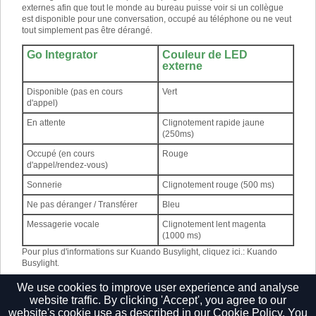
externes afin que tout le monde au bureau puisse voir si un collègue
est disponible pour une conversation, occupé au téléphone ou ne veut
tout simplement pas être dérangé.
Go Integrator
Couleur de LED
externe
Disponible (pas en cours
Vert
d'appel)
En attente
Clignotement rapide jaune
(250ms)
Occupé (en cours
Rouge
d'appel/rendez-vous)
Sonnerie
Clignotement rouge (500 ms)
Ne pas déranger / Transférer
Bleu
Messagerie vocale
Clignotement lent magenta
(1000 ms)
Pour plus d'informations sur Kuando Busylight, cliquez ici.
:
Kuando
Busylight
.
Pour plus d'informations sur Embrava Blynclight, cliquez ici.
:
Embrava
We use cookies to improve user experience and analyse
Blynclight
.
website traffic. By clicking 'Accept', you agree to our
website's cookie use as described in our
Cookie Policy.
You