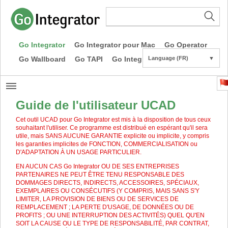
Go Integrator
Go Integrator pour Mac
Go Operator
Go Wallboard
Go TAPI
Go Integrator CE
Language (FR)
▼
Guide de l'utilisateur UCAD
Cet outil UCAD pour Go Integrator est mis à la disposition de tous ceux
souhaitant l'utiliser. Ce programme est distribué en espérant qu'il sera
utile, mais SANS AUCUNE GARANTIE explicite ou implicite, y compris
les garanties implicites de FONCTION, COMMERCIALISATION ou
D'ADAPTATION À UN USAGE PARTICULIER.
EN AUCUN CAS Go Integrator OU DE SES ENTREPRISES
PARTENAIRES NE PEUT ÊTRE TENU RESPONSABLE DES
DOMMAGES DIRECTS, INDIRECTS, ACCESSOIRES, SPÉCIAUX,
EXEMPLAIRES OU CONSÉCUTIFS (Y COMPRIS, MAIS SANS S'Y
LIMITER, LA PROVISION DE BIENS OU DE SERVICES DE
REMPLACEMENT ; LA PERTE D'USAGE, DE DONNÉES OU DE
PROFITS ; OU UNE INTERRUPTION DES ACTIVITÉS) QUEL QU'EN
SOIT LA CAUSE OU LE TYPE DE RESPONSABILITÉ, PAR CONTRAT,