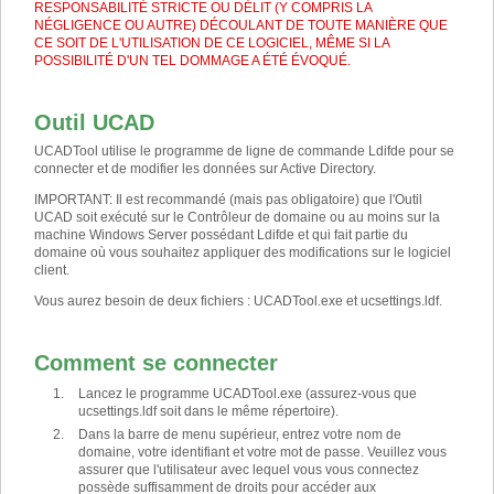
RESPONSABILITÉ STRICTE OU DÉLIT (Y COMPRIS LA
NÉGLIGENCE OU AUTRE) DÉCOULANT DE TOUTE MANIÈRE QUE
CE SOIT DE L'UTILISATION DE CE LOGICIEL, MÊME SI LA
POSSIBILITÉ D'UN TEL DOMMAGE A ÉTÉ ÉVOQUÉ.
Outil UCAD
UCADTool utilise le programme de ligne de commande Ldifde pour se
connecter et de modifier les données sur Active Directory.
IMPORTANT
:
Il est recommandé (mais pas obligatoire) que l'Outil
UCAD soit exécuté sur le Contrôleur de domaine ou au moins sur la
machine Windows Server possédant Ldifde et qui fait partie du
domaine où vous souhaitez appliquer des modifications sur le logiciel
client.
Vous aurez besoin de deux fichiers : UCADTool.exe et ucsettings.ldf.
Comment se connecter
Lancez le programme UCADTool.exe (assurez-vous que
ucsettings.ldf soit dans le même répertoire).
Dans la barre de menu supérieur, entrez votre nom de
domaine, votre identifiant et votre mot de passe. Veuillez vous
assurer que l'utilisateur avec lequel vous vous connectez
possède suffisamment de droits pour accéder aux