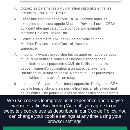
Copiez les paramètres XML dans leur intégralité entre les
nœuds "<CRM1>...</CRM1>".
Créez une colonne dans l'outil UCAD (comme dans les
exemples ci-dessus) appelé Machine.Devices.LockedCRMx,
où x peut être une valeur quelconque, par exemple
Machine.Devices.LockedCrm1.
Collez le paramètre XML dans une nouvelle colonne
Machine.Devices.LockedCrm1 et cliquez sur le bouton
Enregistrer.
Important ! Avant d'enregistrer les paramètres, rappelez-vous
toujours de vérifier si vous avez besoin d'apporter des
modifications aux paramètres XML de l'utilisateur car ils
peuvent varier d'un utilisateur à un autre, par exemple
l'identifiant ou le mot de passe. Remarque : Les paramètres
modifiables sont marqués en rouge.
Important ! Ces paramètres feront apparaitre l'intégration CRM
dans le logiciel client, et ne permettront pas à l'utilisateur final
de les éditer, il ne pourra que les afficher. Si des changements
sont nécessaires, l'administrateur système devra les effectuer
We use cookies to improve user experience and analyse
en utilisant l'Outil UCAD.
website traffic. By clicking 'Accept', you agree to our
website's cookie use as described in our
Cookie Policy.
You
can change your cookie settings at any time using your
browser settings.
Privacy Policy