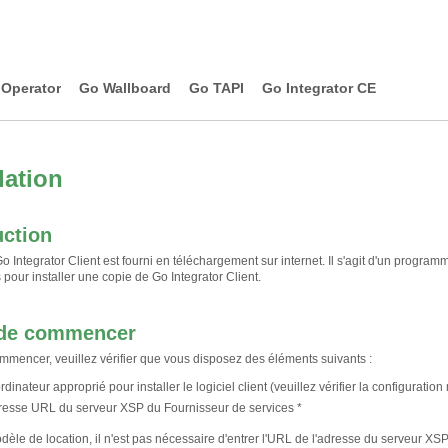
Operator
Go Wallboard
Go TAPI
Go Integrator CE
lation
uction
Go Integrator Client est fourni en téléchargement sur internet. Il s'agit d'un program
pour installer une copie de Go Integrator Client.
 de commencer
mmencer, veuillez vérifier que vous disposez des éléments suivants :
rdinateur approprié pour installer le logiciel client (veuillez vérifier la configuratio
resse URL du serveur XSP du Fournisseur de services *
dèle de location, il n'est pas nécessaire d'entrer l'URL de l'adresse du serveur XSP