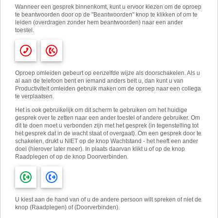
Wanneer een gesprek binnenkomt, kunt u ervoor kiezen om de oproep
te beantwoorden door op de "Beantwoorden" knop te klikken of om te
leiden (overdragen zonder hem beantwoorden) naar een ander
toestel.
Oproep omleiden gebeurt op eenzelfde wijze als doorschakelen. Als u
al aan de telefoon bent en iemand anders belt u, dan kunt u van
Productiviteit omleiden gebruik maken om de oproep naar een collega
te verplaatsen.
Het is ook gebruikelijk om dit scherm te gebruiken om het huidige
gesprek over te zetten naar een ander toestel of andere gebruiker. Om
dit te doen moet u verbonden zijn met het gesprek (in tegenstelling tot
het gesprek dat in de wacht staat of overgaat). Om een ​​gesprek door te
schakelen, drukt u NIET op de knop Wachtstand - het heeft een ander
doel (hierover later meer). In plaats daarvan klikt u of op de knop
Raadplegen of op de knop Doorverbinden.
U kiest aan de hand van of u de andere persoon wilt spreken of niet de
knop (Raadplegen) of (Doorverbinden).