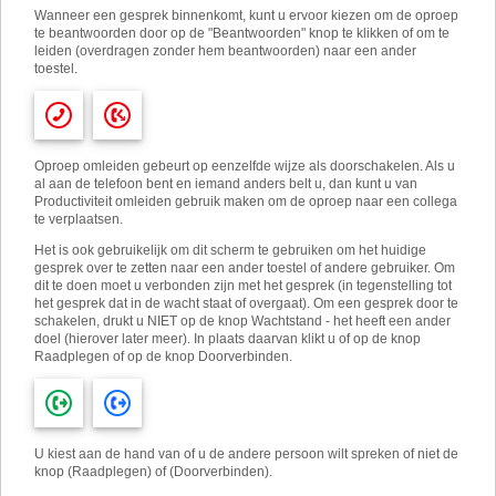
Wanneer een gesprek binnenkomt, kunt u ervoor kiezen om de oproep
te beantwoorden door op de "Beantwoorden" knop te klikken of om te
leiden (overdragen zonder hem beantwoorden) naar een ander
toestel.
Oproep omleiden gebeurt op eenzelfde wijze als doorschakelen. Als u
al aan de telefoon bent en iemand anders belt u, dan kunt u van
Productiviteit omleiden gebruik maken om de oproep naar een collega
te verplaatsen.
Het is ook gebruikelijk om dit scherm te gebruiken om het huidige
gesprek over te zetten naar een ander toestel of andere gebruiker. Om
dit te doen moet u verbonden zijn met het gesprek (in tegenstelling tot
het gesprek dat in de wacht staat of overgaat). Om een ​​gesprek door te
schakelen, drukt u NIET op de knop Wachtstand - het heeft een ander
doel (hierover later meer). In plaats daarvan klikt u of op de knop
Raadplegen of op de knop Doorverbinden.
U kiest aan de hand van of u de andere persoon wilt spreken of niet de
knop (Raadplegen) of (Doorverbinden).