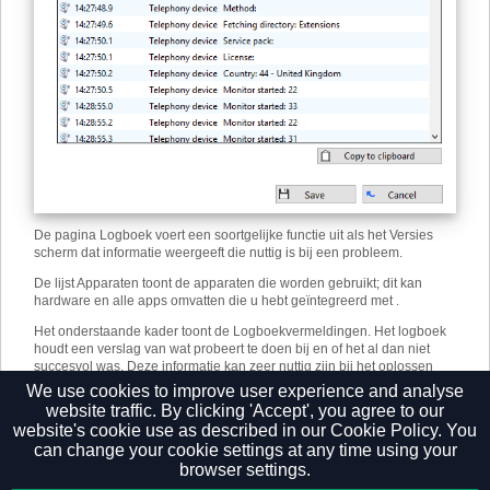
De pagina Logboek voert een soortgelijke functie uit als het Versies
scherm dat informatie weergeeft die nuttig is bij een probleem.
De lijst Apparaten toont de apparaten die worden gebruikt; dit kan
hardware en alle apps omvatten die u hebt geïntegreerd met .
Het onderstaande kader toont de Logboekvermeldingen. Het logboek
houdt een verslag van wat probeert te doen bij en of het al dan niet
succesvol was. Deze informatie kan zeer nuttig zijn bij het oplossen
van een probleem; klikt u op de knop Kopiëren naar klembord en plak
We use cookies to improve user experience and analyse
de informatie in een document.
website traffic. By clicking 'Accept', you agree to our
website's cookie use as described in our
Cookie Policy.
You
can change your cookie settings at any time using your
browser settings.