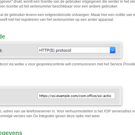
rijgeven" drukt, wordt een licentie van de gebruiker vrijgegeven die eerder in het 
 een licentie uit het serienummer beschikbaar voor een andere gebruiker.
 zal de gebruiker tevens een ontgrendelcode ontvangen. Maak hier een notitie van 
eeft met het registreren van het serienummer op een ander apparaat.
de
otocol via welke u voor gesprekscontrole wilt communiceren met het Service Provide
L-adres van uw telefonieserver in. Voor verhuurmodellen is het XSP serveradres v
Sommige versies van Go Integrator geven deze optie niet weer.
egevens