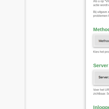
Als u op "V
actie wordt
Bij uitgave
problemen h
Metho
Kies het pr
Server
Voer het UR
zichtbaar. 
Inlogg