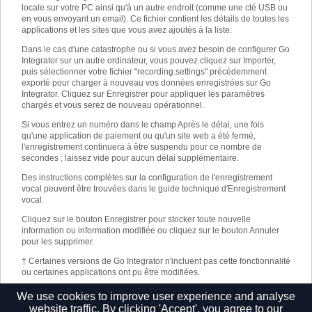
locale sur votre PC ainsi qu'à un autre endroit (comme une clé USB ou
en vous envoyant un email). Ce fichier contient les détails de toutes les
applications et les sites que vous avez ajoutés à la liste.
Dans le cas d'une catastrophe ou si vous avez besoin de configurer Go
Integrator sur un autre ordinateur, vous pouvez cliquez sur Importer,
puis sélectionner votre fichier "recording.settings" précédemment
exporté pour charger à nouveau vos données enregistrées sur Go
Integrator. Cliquez sur Enregistrer pour appliquer les paramètres
chargés et vous serez de nouveau opérationnel.
Si vous entrez un numéro dans le champ Après le délai, une fois
qu'une application de paiement ou qu'un site web a été fermé,
l'enregistrement continuera à être suspendu pour ce nombre de
secondes ; laissez vide pour aucun délai supplémentaire.
Des instructions complètes sur la configuration de l'enregistrement
vocal peuvent être trouvées dans le guide technique d'Enregistrement
vocal.
Cliquez sur le bouton Enregistrer pour stocker toute nouvelle
information ou information modifiée ou cliquez sur le bouton Annuler
pour les supprimer.
†
Certaines versions de Go Integrator n'incluent pas cette fonctionnalité
ou certaines applications ont pu être modifiées.
Sujet connexe
:
Pause et reprise de l'enregistrement des
We use cookies to improve user experience and analyse
appels
website traffic. By clicking 'Accept', you agree to our