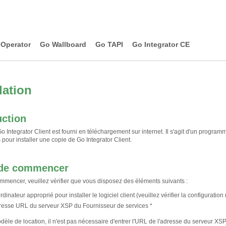
Operator
Go Wallboard
Go TAPI
Go Integrator CE
lation
uction
Go Integrator Client est fourni en téléchargement sur internet. Il s'agit d'un program
pour installer une copie de Go Integrator Client.
 de commencer
mmencer, veuillez vérifier que vous disposez des éléments suivants :
rdinateur approprié pour installer le logiciel client (veuillez vérifier la configuratio
resse URL du serveur XSP du Fournisseur de services *
dèle de location, il n'est pas nécessaire d'entrer l'URL de l'adresse du serveur XSP