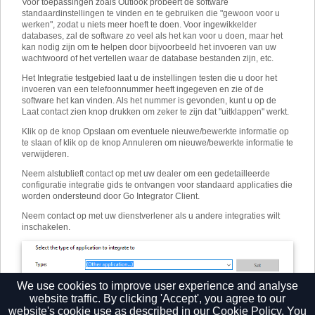
Voor toepassingen zoals Outlook probeert de software
standaardinstellingen te vinden en te gebruiken die "gewoon voor u
werken", zodat u niets meer hoeft te doen. Voor ingewikkelder
databases, zal de software zo veel als het kan voor u doen, maar het
kan nodig zijn om te helpen door bijvoorbeeld het invoeren van uw
wachtwoord of het vertellen waar de database bestanden zijn, etc.
Het Integratie testgebied laat u de instellingen testen die u door het
invoeren van een telefoonnummer heeft ingegeven en zie of de
software het kan vinden. Als het nummer is gevonden, kunt u op de
Laat contact zien knop drukken om zeker te zijn dat "uitklappen" werkt.
Klik op de knop Opslaan om eventuele nieuwe/bewerkte informatie op
te slaan of klik op de knop Annuleren om nieuwe/bewerkte informatie te
verwijderen.
Neem alstublieft contact op met uw dealer om een ​​gedetailleerde
configuratie integratie gids te ontvangen voor standaard applicaties die
worden ondersteund door Go Integrator Client.
Neem contact op met uw dienstverlener als u andere integraties wilt
inschakelen.
We use cookies to improve user experience and analyse
website traffic. By clicking 'Accept', you agree to our
website's cookie use as described in our
Cookie Policy.
You