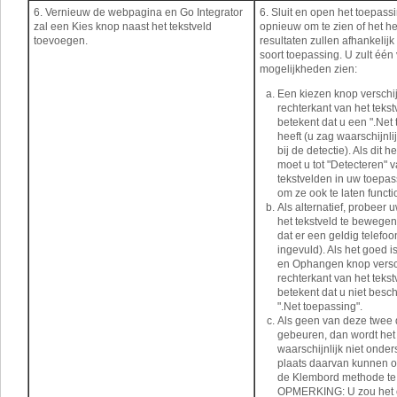
6. Vernieuw de webpagina en Go Integrator
6. Sluit en open het toepass
zal een Kies knop naast het tekstveld
opnieuw om te zien of het he
toevoegen.
resultaten zullen afhankelijk 
soort toepassing. U zult één
mogelijkheden zien:
Een kiezen knop verschi
rechterkant van het tekstv
betekent dat u een ".Net
heeft (u zag waarschijnli
bij de detectie). Als dit h
moet u tot "Detecteren" 
tekstvelden in uw toepa
om ze ook te laten funct
Als alternatief, probeer
het tekstveld te bewegen
dat er een geldig telefo
ingevuld). Als het goed i
en Ophangen knop versc
rechterkant van het tekstv
betekent dat u niet besch
".Net toepassing".
Als geen van deze twee
gebeuren, dan wordt het 
waarschijnlijk niet onder
plaats daarvan kunnen
de Klembord methode te
OPMERKING: U zou het 