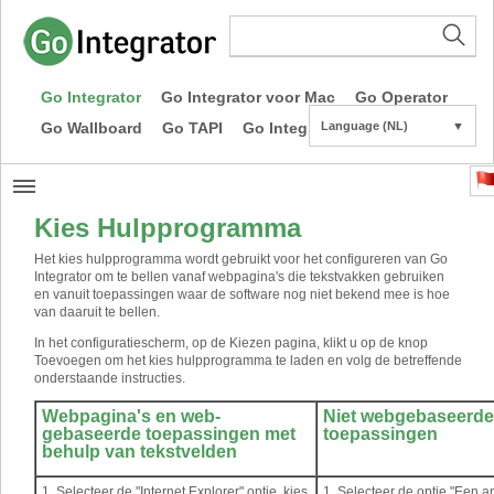
Go Integrator
Go Integrator voor Mac
Go Operator
Go Wallboard
Go TAPI
Go Integrator CE
Language (NL)
▼
Kies Hulpprogramma
Het kies hulpprogramma wordt gebruikt voor het configureren van Go
Integrator om te bellen vanaf webpagina's die tekstvakken gebruiken
en vanuit toepassingen waar de software nog niet bekend mee is hoe
van daaruit te bellen.
In het configuratiescherm, op de Kiezen pagina, klikt u op de knop
Toevoegen om het kies hulpprogramma te laden en volg de betreffende
onderstaande instructies.
Webpagina's en web-
Niet webgebaseerde
gebaseerde toepassingen met
toepassingen
behulp van tekstvelden
1. Selecteer de "Internet Explorer" optie, kies
1. Selecteer de optie "Een a