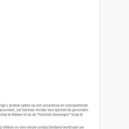
 krijgt u andere opties op een proactieve en voorspellende
gevonden, zal het Auto venster een lijst met de gevonden
" knop te klikken of op de "Nummer toevoegen" knop te
op klikken en een nieuw contact bestand wordt aan uw