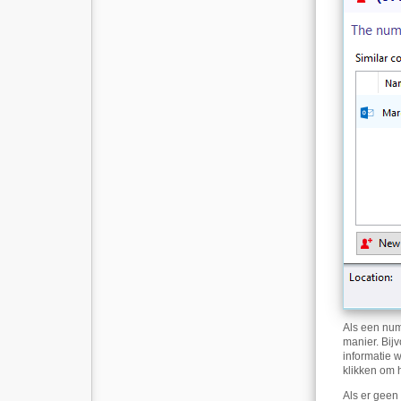
Als een numm
manier. Bij
informatie 
klikken om 
Als er geen