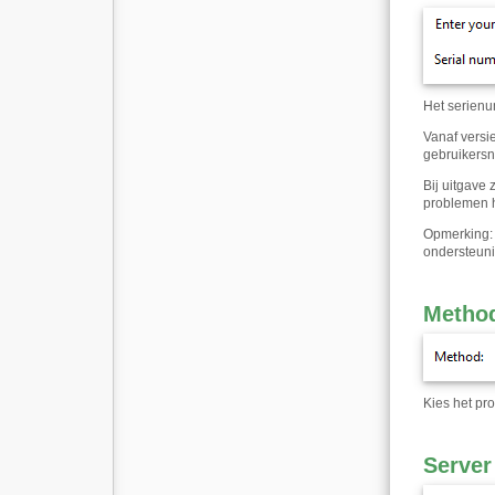
Het serienu
Vanaf versie
gebruikersn
Bij uitgave
problemen h
Opmerking: 
ondersteuni
Metho
Kies het pr
Server