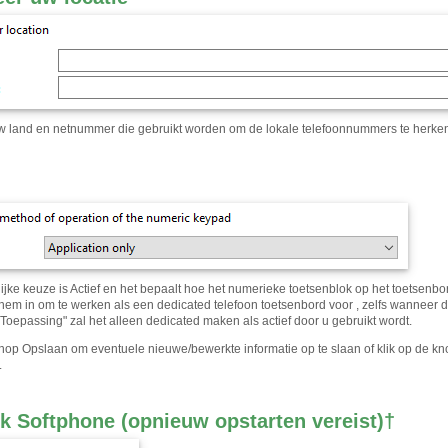
w land en netnummer die gebruikt worden om de lokale telefoonnummers te herke
lijke keuze is Actief en het bepaalt hoe het numerieke toetsenblok op het toetsenb
lt hem in om te werken als een dedicated telefoon toetsenbord voor , zelfs wanneer 
 Toepassing" zal het alleen dedicated maken als actief door u gebruikt wordt.
knop Opslaan om eventuele nieuwe/bewerkte informatie op te slaan of klik op de k
.
k Softphone (opnieuw opstarten vereist)
†