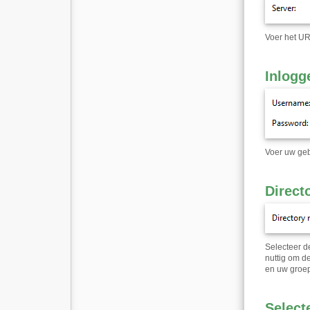
Voer het UR
Inlogg
Voer uw geb
Direct
Selecteer d
nuttig om d
en uw groep
Select