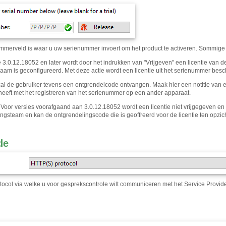
mmerveld is waar u uw serienummer invoert om het product te activeren. Sommige 
 3.0.12.18052 en later wordt door het indrukken van "Vrijgeven" een licentie van de
aam is geconfigureerd. Met deze actie wordt een licentie uit het serienummer besc
 zal de gebruiker tevens een ontgrendelcode ontvangen. Maak hier een notitie van 
eeft met het registreren van het serienummer op een ander apparaat.
Voor versies voorafgaand aan 3.0.12.18052 wordt een licentie niet vrijgegeven en m
ngsteam en kan de ontgrendelingscode die is geoffreerd voor de licentie ten opzic
de
otocol via welke u voor gesprekscontrole wilt communiceren met het Service Provide