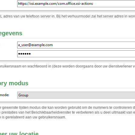
L adres van uw telefoon server in. Bij het verhuurmodel zal het server adres in wo
egevens
ruikersnaam en wachtwoord in (deze worden doorgaans door uw dienstverlener ve
ory modus
e gewenste lijsten modus die kan worden gebruikt om de nummers te controleren di
e prestaties van het Beschikbaarheidvenster te verbeteren als u deel uitmaakt van 
 is gerelateerd aan uw gebruikersnaam.
eer uw locatie