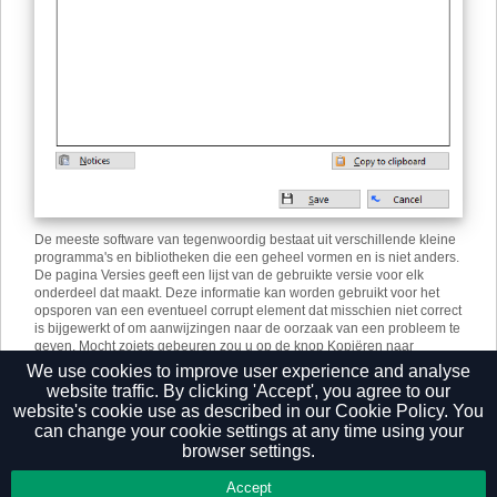
De meeste software van tegenwoordig bestaat uit verschillende kleine
programma's en bibliotheken die een geheel vormen en is niet anders.
De pagina Versies geeft een lijst van de gebruikte versie voor elk
onderdeel dat maakt. Deze informatie kan worden gebruikt voor het
opsporen van een eventueel corrupt element dat misschien niet correct
is bijgewerkt of om aanwijzingen naar de oorzaak van een probleem te
geven. Mocht zoiets gebeuren zou u op de knop Kopiëren naar
klembord kunnen klikken en de info rechtstreeks in een document of e-
We use cookies to improve user experience and analyse
mail plakken.
website traffic. By clicking 'Accept', you agree to our
website's cookie use as described in our
Cookie Policy.
You
can change your cookie settings at any time using your
browser settings.
Privacy Policy
Accept