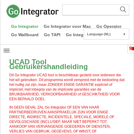
Go Integrator
Go Integrator voor Mac
Go Operator
Go Wallboard
Go TAPI
Go Integrator CE
Language (NL)
▼
UCAD Tool
Gebruikershandleiding
Dit Go Integrator UCAD tool is beschikbaar gesteld voor iedereen die
het wil gebruiken. Dit programma wordt verspreid met de bedoeling dat
het nuttig zal zijn, maar ZONDER ENIGE GARANTIE expliciet of
impliciet, met inbegrip van de impliciete garanties van de
BRUIKBAARHEID, VERKOOPBAARHEID of GESCHIKTHEID VOOR
EEN BEPAALD DOEL.
IN GEEN GEVAL ZAL Go Integrator OF EEN VAN HAAR
PARTNERBEDRIJVEN AANSPRAKELIJK ZIJN VOOR ENIGE
DIRECTE, INDIRECTE, INCIDENTELE, SPECIALE, MORELE OF
GEVOLGSCHADE (INCLUSIEF, MAAR NIET BEPERKT TOT,
AANKOOP VAN VERVANGENDE GOEDEREN OF DIENSTEN,
VERLIES VAN GEBRUIK, GEGEVENS, OF WINST; OF