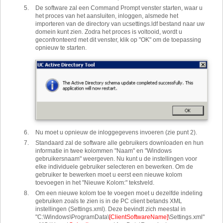
De software zal een Command Prompt venster starten, waar u
het proces van het aansluiten, inloggen, alsmede het
importeren van de directory van ucsettings.ldf bestand naar uw
domein kunt zien. Zodra het proces is voltooid, wordt u
geconfronteerd met dit venster, klik op "OK" om de toepassing
opnieuw te starten.
Nu moet u opnieuw de inloggegevens invoeren (zie punt 2).
Standaard zal de software alle gebruikers downloaden en hun
informatie in twee kolommen "Naam" en "Windows
gebruikersnaam" weergeven. Nu kunt u de instellingen voor
elke individuele gebruiker selecteren en bewerken. Om de
gebruiker te bewerken moet u eerst een nieuwe kolom
toevoegen in het "Nieuwe Kolom:" tekstveld.
Om een ​​nieuwe kolom toe te voegen moet u dezelfde indeling
gebruiken zoals te zien is in de PC client betands XML
instellingen (Settings.xml). Deze bevindt zich meestal in
"C:\Windows\ProgramData\
[ClientSoftwareName]
\Settings.xml"