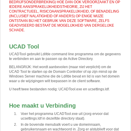
BEDRIJFSONDERBREKING) HOE DAN OOK VEROORZAAKT EN OP
IEDERE AANSPRAKELIJKHEIDSTHEORIE, ZIJ HET
CONTRACTUEEL, RISICOAANSPRAKELIJKHEID, OF BENADELING
(INCLUSIEF NALATIGHEID OF ANDERS) OP ENIGE WIJZE
ONTSTAAN BIJ HET GEBRUIK VAN DEZE SOFTWARE, ZELFS
GEADVISEERD BESTAAT DE MOGELIJKHEID VAN DERGELIJKE
SCHADE.
UCAD Tool
UCADTool gebruikt Ldifde command line programma om de gegevens
te verbinden en aan te passen op de Active Directory.
BELANGRIJK
:
Het wordt aanbevolen (maar niet verplicht) om de
UCAD Tool te starten op de Domain Controller of op zijn minst op de
Windows Server machine die de Ldifde bevat en lid is van het domein
waar u de wijzigingen wilt toepassen in de client software.
U heeft twee bestanden nodig: UCADTool.exe en ucsettings.ldf.
Hoe maakt u Verbinding
Voer het programma UCADTool.exe uit (zorg ervoor dat
ucsettings.ldf in dezelfde directory staat).
In de bovenste menubalk voert u uw domeinnaam,
gebruikersnaam en wachtwoord in. Zorg er alstublieft voor dat