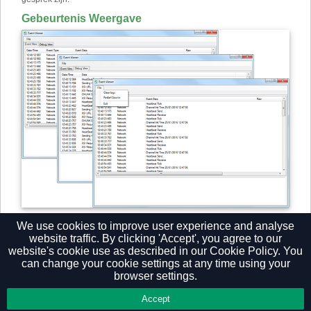
Gebeurtenis Weergave
Gebeurtenis Weergave staat de ​​beheerder toe te controleren/wissen
We use cookies to improve user experience and analyse
van logboeken en de bron (socket) verbinding opnieuw op te starten.
website traffic. By clicking 'Accept', you agree to our
website's cookie use as described in our
Cookie Policy.
You
can change your cookie settings at any time using your
browser settings.
Privacy Policy
Accept