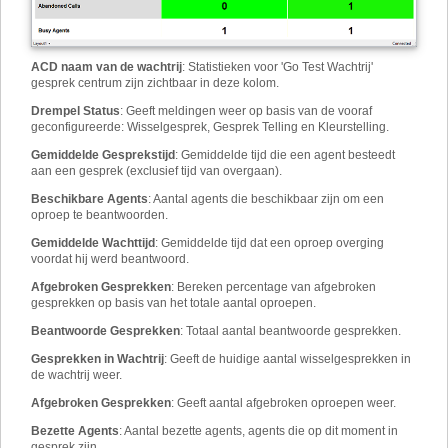
ACD naam van de wachtrij
:
Statistieken voor 'Go Test Wachtrij'
gesprek centrum zijn zichtbaar in deze kolom.
Drempel Status
:
Geeft meldingen weer op basis van de vooraf
geconfigureerde: Wisselgesprek, Gesprek Telling en Kleurstelling.
Gemiddelde Gesprekstijd
:
Gemiddelde tijd die een agent besteedt
aan een gesprek (exclusief tijd van overgaan).
Beschikbare Agents
:
Aantal agents die beschikbaar zijn om een
oproep te beantwoorden.
Gemiddelde Wachttijd
:
Gemiddelde tijd dat een oproep overging
voordat hij werd beantwoord.
Afgebroken Gesprekken
:
Bereken percentage van afgebroken
gesprekken op basis van het totale aantal oproepen.
Beantwoorde Gesprekken
:
Totaal aantal beantwoorde gesprekken.
Gesprekken in Wachtrij
:
Geeft de huidige aantal wisselgesprekken in
de wachtrij weer.
Afgebroken Gesprekken
:
Geeft aantal afgebroken oproepen weer.
Bezette Agents
:
Aantal bezette agents, agents die op dit moment in
gesprek zijn.