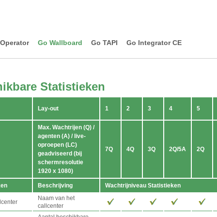
Operator
Go Wallboard
Go TAPI
Go Integrator CE
ikbare Statistieken
Lay-out
1
2
3
4
5
Max. Wachtrijen (Q) /
agenten (A) / live-
oproepen (LC)
7Q
4Q
3Q
2Q/5A
2Q
geadviseerd (bij
schermresolutie
1920 x 1080)
ken
Beschrijving
Wachtrijniveau Statistieken
Naam van het
lcenter
callcenter