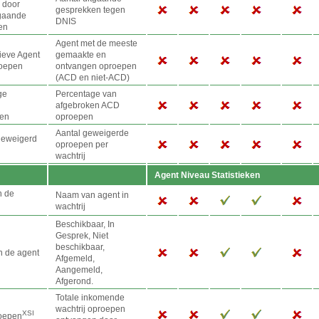
 door
gesprekken tegen
gaande
DNIS
en
Agent met de meeste
ieve Agent
gemaakte en
roepen
ontvangen oproepen
(ACD en niet-ACD)
ge
Percentage van
afgebroken ACD
en
oproepen
Aantal geweigerde
geweigerd
oproepen per
wachtrij
Agent Niveau Statistieken
n de
Naam van agent in
wachtrij
Beschikbaar, In
Gesprek, Niet
beschikbaar,
n de agent
Afgemeld,
Aangemeld,
Afgerond.
Totale inkomende
wachtrij oproepen
XSI
oepen