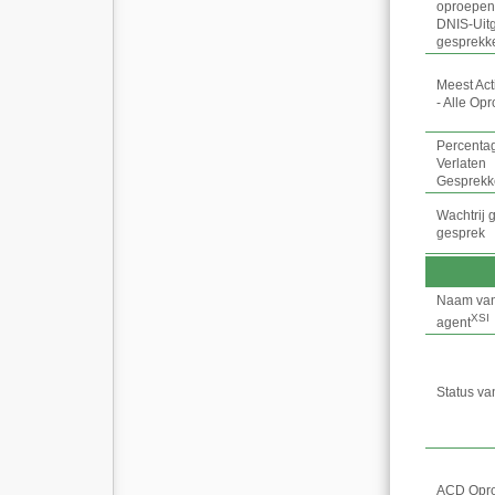
oproepen
DNIS
-
Uit
gesprekk
Meest Act
- Alle Op
Percenta
Verlaten
Gesprekk
Wachtrij 
gesprek
Naam va
XSI
agent
Status va
ACD Opr