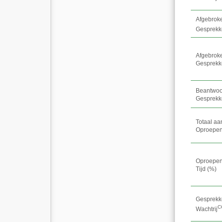
Afgebrok
Gesprekk
Afgebrok
Gesprekk
Beantwo
Gesprekk
Totaal aa
Oproepen
Oproepen
Tijd (%)
Gesprekk
C
Wachtrij