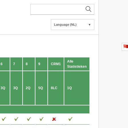
Language (NL)
▼
Alle
6
7
8
9
CRM1
Statistieken
3Q
3Q
2Q
5Q
8LC
1Q