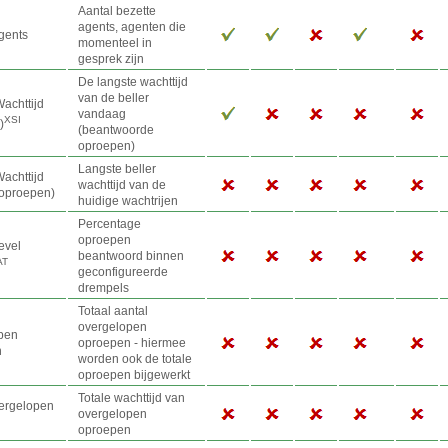
Aantal bezette
agents, agenten die
gents
momenteel in
gesprek zijn
De langste wachttijd
van de beller
achttijd
vandaag
XSI
)
(beantwoorde
oproepen)
Langste beller
achttijd
wachttijd van de
 oproepen)
huidige wachtrijen
Percentage
oproepen
evel
beantwoord binnen
AT
geconfigureerde
drempels
Totaal aantal
overgelopen
pen
oproepen - hiermee
n
worden ook de totale
oproepen bijgewerkt
Totale wachttijd van
vergelopen
overgelopen
oproepen