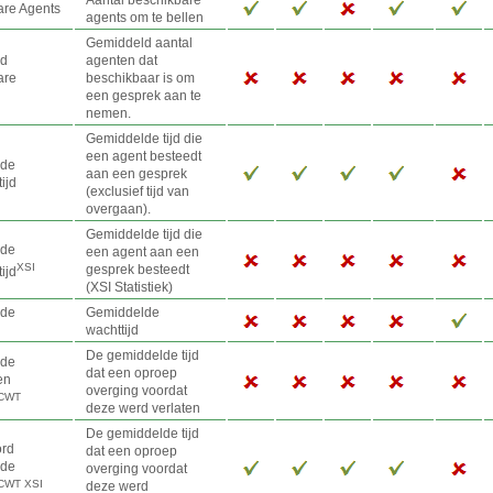
Aantal beschikbare
are Agents
agents om te bellen
Gemiddeld aantal
ld
agenten dat
are
beschikbaar is om
een gesprek aan te
nemen.
Gemiddelde tijd die
een agent besteedt
lde
aan een gesprek
ijd
(exclusief tijd van
overgaan).
Gemiddelde tijd die
lde
een agent aan een
XSI
gesprek besteedt
ijd
(XSI Statistiek)
lde
Gemiddelde
wachttijd
De gemiddelde tijd
lde
dat een oproep
en
overging voordat
CWT
deze werd verlaten
De gemiddelde tijd
rd
dat een oproep
lde
overging voordat
CWT XSI
deze werd