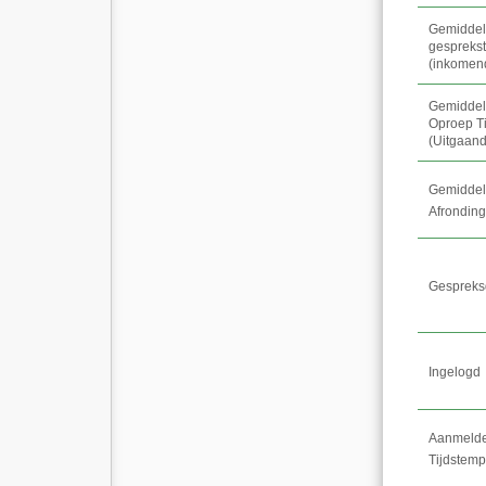
Gemidde
gesprekst
(inkomen
Gemidde
Oproep Ti
(
Uitgaan
Gemidde
Afronding
Gespreks
Ingelogd
Aanmeld
Tijdstemp