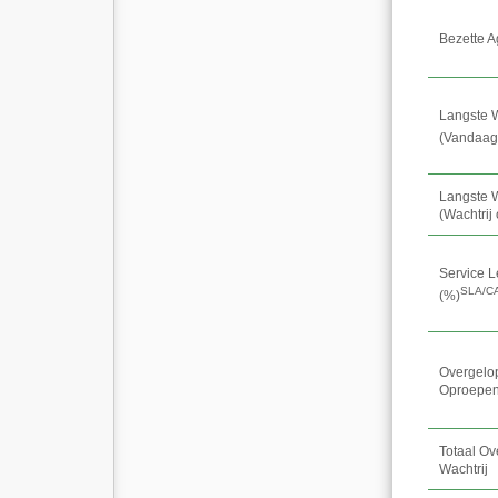
Bezette A
Langste W
(Vandaag
Langste W
(Wachtrij
Service L
SLA/C
(%)
Overgelo
Oproepe
Totaal O
Wachtrij