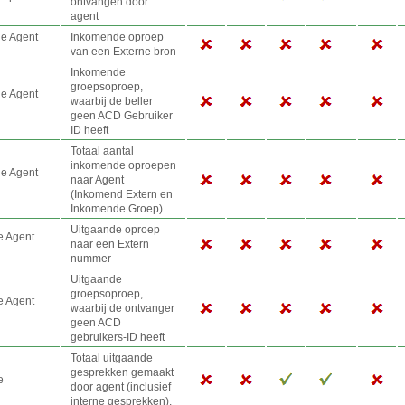
ontvangen door
agent
e Agent
Inkomende oproep
van een Externe bron
Inkomende
groepsoproep,
e Agent
waarbij de beller
geen ACD Gebruiker
ID heeft
Totaal aantal
inkomende oproepen
e Agent
naar Agent
(Inkomend Extern en
Inkomende Groep)
Uitgaande oproep
e Agent
naar een Extern
nummer
Uitgaande
groepsoproep,
e Agent
waarbij de ontvanger
geen ACD
gebruikers-ID heeft
Totaal uitgaande
gesprekken gemaakt
e
door agent (inclusief
interne gesprekken).