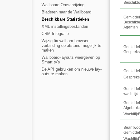
Beschikb
Wallboard Omschrijving
Bladeren naar de Wallboard
Gemidde
Beschikbare Statistieken
Beschikb
XML instellingsbestanden
Agenten
CRM Integratie
Wijzig firewall om browser-
verbinding op afstand mogelijk te
Gemidde
maken
Gesprekst
Wallboard-layouts weergeven op
Smart tv's
De API gebruiken om nieuwe lay-
Gemidde
outs te maken
Gesprekst
Gemidde
wachttijd
Gemidde
Afgebrok
Wachttijd
Beantwoo
Gemidde
Wachttijd