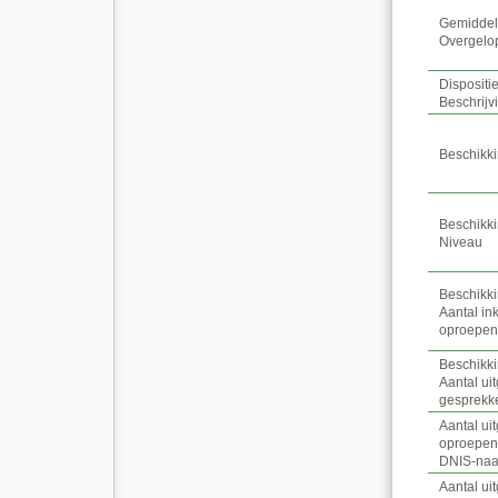
Gemidde
Overgelo
Dispositi
Beschrijv
Beschikk
Beschikk
Niveau
Beschikk
Aantal i
oproepen
Beschikk
Aantal ui
gesprekk
Aantal ui
oproepen
DNIS
-
na
Aantal ui