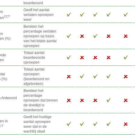
beantwoord
Geeft het aantal
en
verlaten oproepen
CCT
en
weer
Bereken het
percentage verlaten
en
oproepen op basis
en (%)
van het totale aantal
oproepen
Totaal aantal
orde
beantwoorde
en
oproepen
Totaal aantal
ntal
oproepen
 (%)
(beantwoord en
afgebroken)
Bereken het
percentage
 Antwoord
oproepen dat binnen
de doeltijd is
beantwoord
Geeft het huidige
en in
aantal oproepen
CT
weer dat in de
wachtrij staat