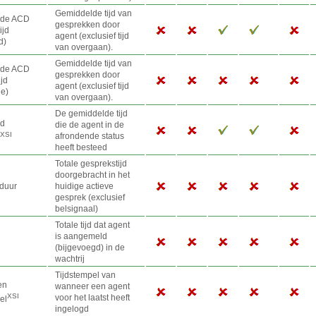
Gemiddelde tijd van
lde ACD
gesprekken door
ijd
agent (exclusief tijd
d)
van overgaan).
Gemiddelde tijd van
lde ACD
gesprekken door
jd
agent (exclusief tijd
de
)
van overgaan).
De gemiddelde tijd
ld
die de agent in de
XSI
afrondende status
heeft besteed
Totale gesprekstijd
doorgebracht in het
duur
huidige actieve
gesprek (exclusief
belsignaal)
Totale tijd dat agent
is aangemeld
(bijgevoegd) in de
wachtrij
Tijdstempel van
en
wanneer een agent
XSI
voor het laatst heeft
el
ingelogd