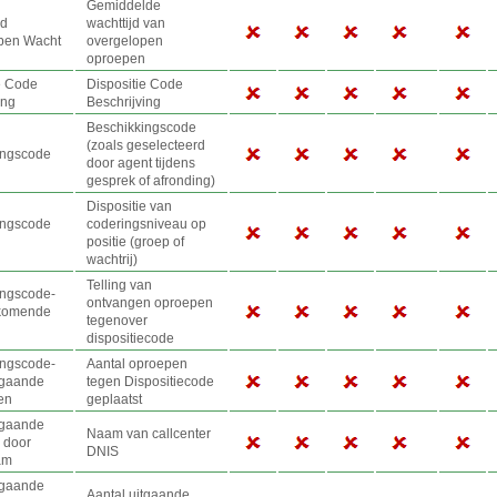
Gemiddelde
ld
wachttijd van
pen Wacht
overgelopen
oproepen
e Code
Dispositie Code
ing
Beschrijving
Beschikkingscode
(zoals geselecteerd
ingscode
door agent tijdens
gesprek of afronding)
Dispositie van
ingscode
coderingsniveau op
positie (groep of
wachtrij)
Telling van
ingscode
-
ontvangen oproepen
nkomende
tegenover
dispositiecode
ingscode
-
Aantal oproepen
tgaande
tegen Dispositiecode
en
geplaatst
tgaande
Naam van callcenter
 door
DNIS
am
tgaande
Aantal uitgaande