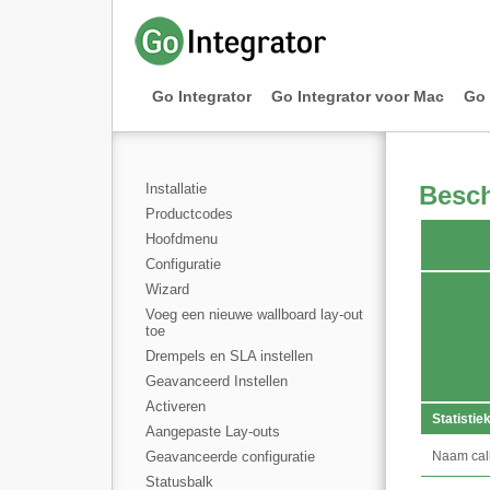
Go Integrator
Go Integrator voor Mac
Go 
Installatie
Besch
Productcodes
Hoofdmenu
Configuratie
Wizard
Voeg een nieuwe wallboard lay-out
toe
Drempels en SLA instellen
Geavanceerd Instellen
Activeren
Statistie
Aangepaste Lay-outs
Geavanceerde configuratie
Naam cal
Statusbalk