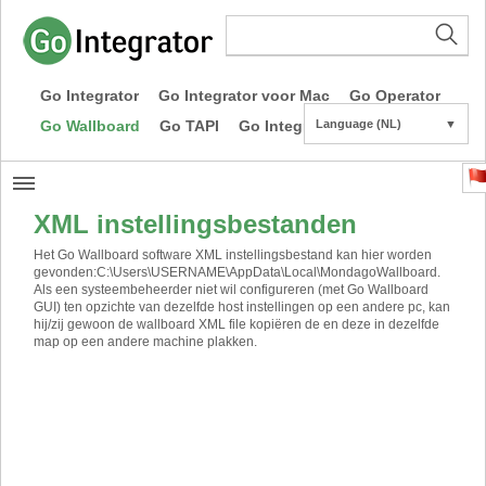
Go Integrator
Go Integrator voor Mac
Go Operator
Go Wallboard
Go TAPI
Go Integrator CE
Language (NL)
▼
XML instellingsbestanden
Het Go Wallboard software XML instellingsbestand kan hier worden
gevonden:C:\Users\USERNAME\AppData\Local\MondagoWallboard.
Als een systeembeheerder niet wil configureren (met Go Wallboard
GUI) ten opzichte van dezelfde host instellingen op een andere pc, kan
hij/zij gewoon de wallboard XML file kopiëren de en deze in dezelfde
map op een andere machine plakken.